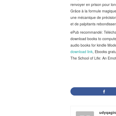
renvoyer en prison pour lo
Grâce à la formule magique H
une mécanique de précision 
et de palpitants rebondisse
ePub recommandé: Télécharg
download books to computer
audio books for kindle Mode
download link
, Ebooks grat
The School of Life: An Emo
udyqagir