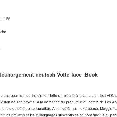
I, FB2
oche
t
léchargement deutsch Volte-face iBook
e ans pour le meurtre d'une fillette et relâché à la suite d'un test ADN 
évision de son procès. A la demande du procureur du comté de Los Ang
ne fois du côté de l'accusation. A ses côtés, son ex-épouse, Maggie "la
unir les preuves et les témoignages susceptibles de confirmer la culpabi