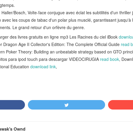
ngtemps.
aller/Bosch, Volte-face conjugue avec éclat les subtilités d'un thriller
avec les coups de tabac d'un polar plus musclé, garantissant jusqu'à l
ments. Le grand retour d'un orfèvre du genre.
er des livres gratuits en ligne mp3 Les Racines du ciel iBook
downlo
 Dragon Age II Collector's Edition: The Complete Official Guide
read 
rn Poker Theory: Building an unbeatable strategy based on GTO principl
uitos para ipod touch para descargar VIDEOCIRUGIA
read book
, Down
tional Education
download link
,
awak's Ownd