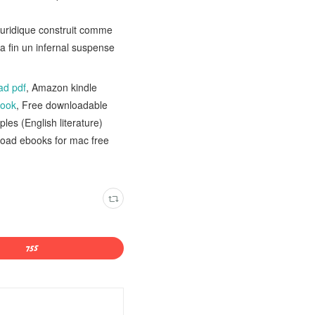
 juridique construit comme
a fin un infernal suspense
ad pdf
, Amazon kindle
book
, Free downloadable
es (English literature)
load ebooks for mac free