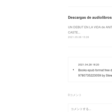
Descargas de audiolibro
UN DEBUT EN LA VIDA de ANIT
CASTE...
2021.05.08 15:28
2021.04.28 18:20
Books epub format free 
9780735223059 by Stew
0
コメント